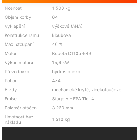
Nosnost
1 500 kg
Objem korby
841 l
Vyklápění
výškové (AHA)
Konstrukce rámu
kloubová
Max. stoupání
40 %
Motor
Kubota D1105-E4B
Výkon motoru
15,6 kW
Převodovka
hydrostatická
Pohon
4×4
Brzdy
mechanické kryté, vícekotoučové
Emise
Stage V – EPA Tier 4
Poloměr otáčení
3 260 mm
Hmotnost bez
1 510 kg
nákladu