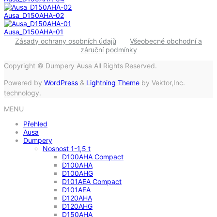
Ausa_D150AHA-02
Ausa_D150AHA-01
Zásady ochrany osobních údajů
Všeobecné obchodní a
záruční podmínky
Copyright © Dumpery Ausa All Rights Reserved.
Powered by
WordPress
&
Lightning Theme
by Vektor,Inc.
technology.
MENU
Přehled
Ausa
Dumpery
Nosnost 1-1,5 t
D100AHA Compact
D100AHA
D100AHG
D101AEA Compact
D101AEA
D120AHA
D120AHG
D150AHA