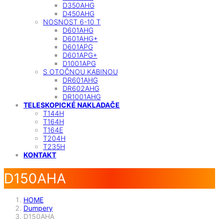
D350AHG
D450AHG
NOSNOST 6-10 T
D601AHG
D601AHG+
D601APG
D601APG+
D1001APG
S OTOČNOU KABINOU
DR601AHG
DR602AHG
DR1001AHG
TELESKOPICKÉ NAKLADAČE
T144H
T164H
T164E
T204H
T235H
KONTAKT
D150AHA
HOME
Dumpery
D150AHA