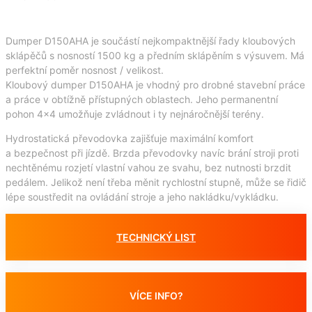
Dumper D150AHA je součástí nejkompaktnější řady kloubových
sklápěčů s nosností 1500 kg a předním sklápěním s výsuvem. Má
perfektní poměr nosnost / velikost.
Kloubový dumper D150AHA je vhodný pro drobné stavební práce
a práce v obtížně přístupných oblastech. Jeho permanentní
pohon 4×4 umožňuje zvládnout i ty nejnáročnější terény.
Hydrostatická převodovka zajišťuje maximální komfort
a bezpečnost při jízdě. Brzda převodovky navíc brání stroji proti
nechtěnému rozjetí vlastní vahou ze svahu, bez nutnosti brzdit
pedálem. Jelikož není třeba měnit rychlostní stupně, může se řidič
lépe soustředit na ovládání stroje a jeho nakládku/vykládku.
TECHNICKÝ LIST
VÍCE INFO?