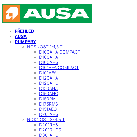
Skip
Skip
to
to
the
the
content
Navigation
PŘEHLED
AUSA
DUMPERY
NOSNOST 1-1,5 T
D100AHA COMPACT
D100AHA
D100AHG
D101AEA COMPACT
D101AEA
D120AHA
D120AHG
D150AHA
D150AHG
D150RM
D175RMS
D151AEG
D201AHG
NOSNOST 3-4,5 T
D201RHS
D201RHGS
D301AHG